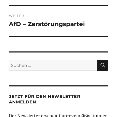
WEITER
AfD – Zerstörungspartei
Nächster
Beitrag:
SU
Suchen
nach:
JETZT FÜR DEN NEWSLETTER
ANMELDEN
Der Newsletter erscheint unregelmäßig, immer