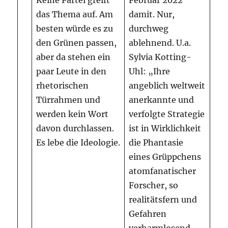
Keine Partei greift
Februar 2022
das Thema auf. Am
damit. Nur,
besten würde es zu
durchweg
den Grünen passen,
ablehnend. U.a.
aber da stehen ein
Sylvia Kotting-
paar Leute in den
Uhl: „Ihre
rhetorischen
angeblich weltweit
Türrahmen und
anerkannte und
werden kein Wort
verfolgte Strategie
davon durchlassen.
ist in Wirklichkeit
Es lebe die Ideologie.
die Phantasie
eines Grüppchens
atomfanatischer
Forscher, so
realitätsfern und
Gefahren