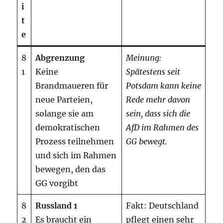
i
t
e
8
Abgrenzung
Meinung:
1
Keine
Spätestens seit
Brandmaueren für
Potsdam kann keine
neue Parteien,
Rede mehr davon
solange sie am
sein, dass sich die
demokratischen
AfD im Rahmen des
Prozess teilnehmen
GG bewegt.
und sich im Rahmen
bewegen, den das
GG vorgibt
8
Russland 1
Fakt: Deutschland
2
Es braucht ein
pflegt einen sehr