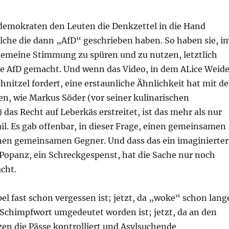
demokraten den Leuten die Denkzettel in die Hand
elche die dann „AfD“ geschrieben haben. So haben sie, i
lgemeine Stimmung zu spüren und zu nutzen, letztlich
e AfD gemacht. Und wenn das Video, in dem ALice Weide
chnitzel fordert, eine erstaunliche Ähnlichkeit hat mit d
gen, wie Markus Söder (vor seiner kulinarischen
das Recht auf Leberkäs erstreitet, ist das mehr als nur
tail. Es gab offenbar, in dieser Frage, einen gemeinsamen
en gemeinsamen Gegner. Und dass das ein imaginierter
 Popanz, ein Schreckgespenst, hat die Sache nur noch
cht.
pel fast schon vergessen ist; jetzt, da „woke“ schon lang
 Schimpfwort umgedeutet worden ist; jetzt, da an den
en die Pässe kontrolliert und Asylsuchende