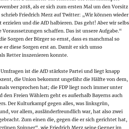
ovember 2018, als er sich zum ersten Mal um den Vorsitz
 schrieb Friedrich Merz auf Twitter: „Wir können wieder
t erzielen und die AfD halbieren. Das geht! Aber wir selbs
e Voraussetzungen schaffen. Das ist unsere Aufgabe.“
die Sorgen der Bürger so ernst, dass es manchmal so
te er diese Sorgen erst an. Damit er sich umso
als Retter inszenieren konnte.
Umfragen ist die AfD stärkste Partei und liegt knapp
rozent, die Union bekommt ungefähr die Hälfte von dem,
mals versprochen hat; die FDP liegt noch immer unter
nd den Freien Wählern geht es außerhalb Bayerns auch
rs. Der Kulturkampf gegen alles, was linksgrün,
nd, vor allem, ausländerfreundlich war, hat also zwei
gebracht. Zum einen die, gegen die er sich gerichtet hat,
 grünen Spinner“, wie Friedrich Merz seine Gegner im