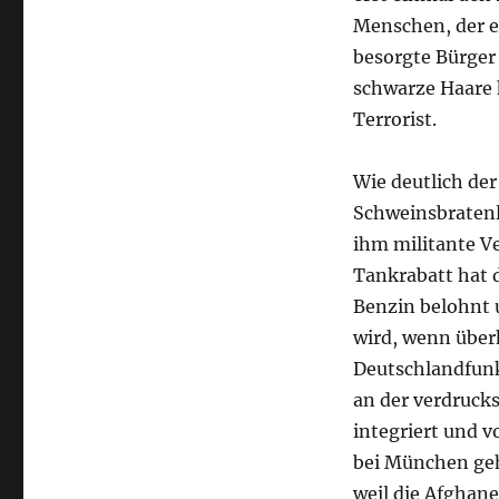
Menschen, der e
besorgte Bürger
schwarze Haare h
Terrorist.
Wie deutlich der
Schweinsbratenli
ihm militante V
Tankrabatt hat 
Benzin belohnt u
wird, wenn über
Deutschlandfunk
an der verdrucks
integriert und 
bei München geh
weil die Afghane