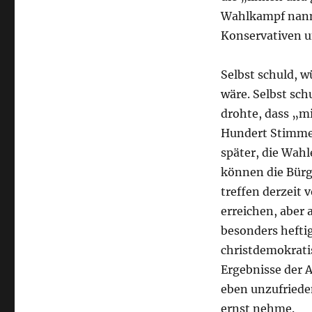
Wahlkampf nannt
Konservativen un
Selbst schuld, w
wäre. Selbst sch
drohte, dass „m
Hundert Stimmen
später, die Wahl
können die Bürg
treffen derzeit 
erreichen, aber 
besonders hefti
christdemokrati
Ergebnisse der A
eben unzufrieden
ernst nehme.