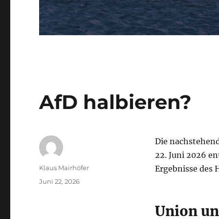
AfD halbieren?
Die nachstehend
22. Juni 2026 e
Autor
Klaus Mairhöfer
Ergebnisse des 
Veröffentlicht
Juni 22, 2026
am
Union un