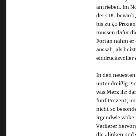
antrieben. Im N
der CDU bewarb,
bis zu 40 Prozen
müssen dafür di
Fortan nahm er 
aussah, als heiz
eindrucksvoller 
In den neuesten 
unter dreißig P
was Merz ihr da
fünf Prozent, u
nicht so besonde
irgendwie woke u
Verlierer hervor
die „linken und