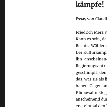
kämpfe!
Essay von Claudi
Friedrich Merz v
Kann es sein, da
Rechts-Wähler u
Der Kulturkampf
ihn, anscheinend
Regierungsantri
geschimpft, dem
das, was sie al
haben. Gegen an
Klimawahn. Gege
anscheinend du
erst einmal den