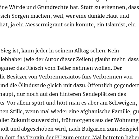
ine Würde und Grundrechte hat. Statt zu erkennen, dass
 sich Sorgen machen, weil, wer eine dunkle Haut und
at, ja ein Messermigrant sein könnte, ein Islamist, ein
 Sieg ist, kann jeder in seinem Alltag sehen. Kein
ebhaber (wie der Autor dieser Zeilen) glaubt mehr, dass
eganer das Fleisch vom Teller nehmen wollen. Der
die Besitzer von Verbrennerautos fürs Verbrennen von
nd die Ölindustrie gleich mit dazu. Öffentlich gegender
haupt, nur noch auf den hinteren Sendeplätzen des
s. Vor allem spürt und hört man es aber am Schweigen,
ten Stille, wenn mal wieder eine afghanische Familie, gu
voller Zukunftszuversicht, frühmorgens aus der Wohnung
olt und abgeschoben wird, nach Bulgarien zum Beispiel
n dort das Terrain der EU zum ersten Mal betreten habe